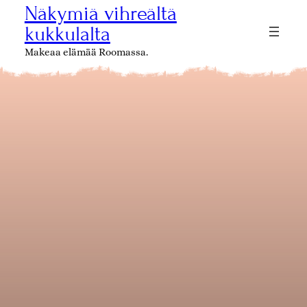
Siirry
Näkymiä vihreältä
sisältöön
kukkulalta
Makeaa elämää Roomassa.