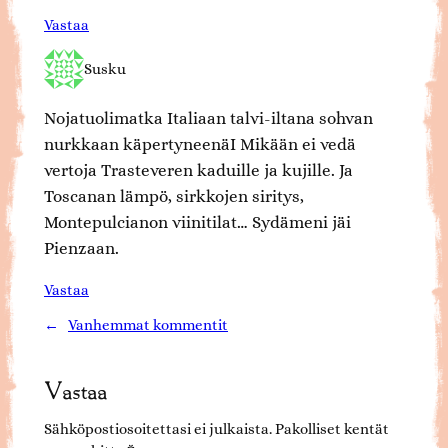
Vastaa
Susku
Nojatuolimatka Italiaan talvi-iltana sohvan
nurkkaan käpertyneenäI Mikään ei vedä
vertoja Trasteveren kaduille ja kujille. Ja
Toscanan lämpö, sirkkojen siritys,
Montepulcianon viinitilat… Sydämeni jäi
Pienzaan.
Vastaa
←
Vanhemmat kommentit
Vastaa
Sähköpostiosoitettasi ei julkaista.
Pakolliset kentät