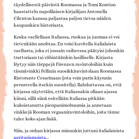
täydellisestä päivästä Roomassa ja Tomi Kontion
haastattelu napolilaisen kirjailijan Antonella
Cilenton kanssa paljastaa paljon tietoa näiden
kaupunkien historiasta.
Koska vaellellaan Italiassa, ruokaa ja juomaa ei voi
tietenkään unohtaa. En voisi kuvitella italialaista
vaellusta, joka ei jossain vaiheessa päätyisi johonkin
trattoriaan tai vähintäänkin lasilliselle. Kirjasta
löytyy niin tärppejä Firenzen ravintoloihin kuin
täsmävinkki Fellinin suosikkiravintolaan Roomassa
Ristorante Cesarinaan (jota voin parin käynnin
perusteella itsekin suositella). Ilahduttavaa on, että
kirjassa näytetään, että Italiassakin ollaan ajassa
kiinni, sillä siinä esitellään Italiassa pitkään
kukoistanutta pienpanimobuumia ja annetaan
vinkkejä Rooman vegaaniravintoloihin, joita tänne
tulee koko ajan lisää.
Niin, ja onhan kirjassa minunkin juttuni italialaisista
agriturismoista
…