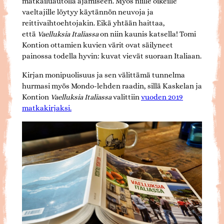
matkailuautolla ajamiseen. Myös niille oikeille
vaeltajille löytyy käytännön neuvoja ja
reittivaihtoehtojakin. Eikä yhtään haittaa,
että
Vaelluksia Italiassa
on niin kaunis katsella! Tomi
Kontion ottamien kuvien värit ovat säilyneet
painossa todella hyvin: kuvat vievät suoraan Italiaan.
Kirjan monipuolisuus ja sen välittämä tunnelma
hurmasi myös Mondo-lehden raadin, sillä Kaskelan ja
Kontion
Vaelluksia Italiassa
valittiin
vuoden 2019
matkakirjaksi.