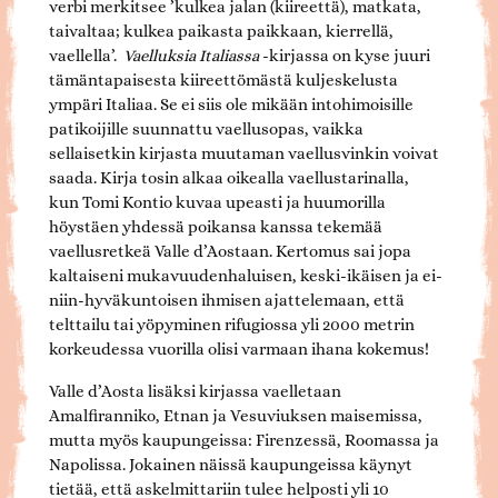
verbi merkitsee ’kulkea jalan (kiireettä), matkata,
taivaltaa; kulkea paikasta paikkaan, kierrellä,
vaellella’.
Vaelluksia Italiassa
-kirjassa on kyse juuri
tämäntapaisesta kiireettömästä kuljeskelusta
ympäri Italiaa. Se ei siis ole mikään intohimoisille
patikoijille suunnattu vaellusopas, vaikka
sellaisetkin kirjasta muutaman vaellusvinkin voivat
saada. Kirja tosin alkaa oikealla vaellustarinalla,
kun Tomi Kontio kuvaa upeasti ja huumorilla
höystäen yhdessä poikansa kanssa tekemää
vaellusretkeä Valle d’Aostaan. Kertomus sai jopa
kaltaiseni mukavuudenhaluisen, keski-ikäisen ja ei-
niin-hyväkuntoisen ihmisen ajattelemaan, että
telttailu tai yöpyminen rifugiossa yli 2000 metrin
korkeudessa vuorilla olisi varmaan ihana kokemus!
Valle d’Aosta lisäksi kirjassa vaelletaan
Amalfiranniko, Etnan ja Vesuviuksen maisemissa,
mutta myös kaupungeissa: Firenzessä, Roomassa ja
Napolissa. Jokainen näissä kaupungeissa käynyt
tietää, että askelmittariin tulee helposti yli 10