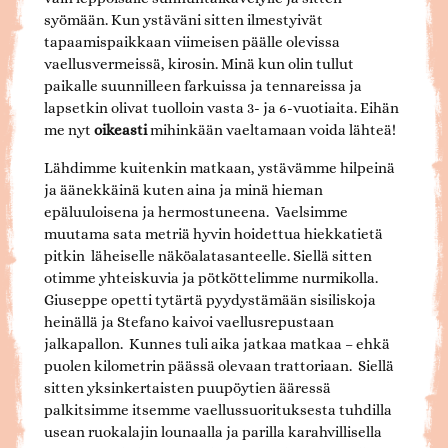
syömään. Kun ystäväni sitten ilmestyivät
tapaamispaikkaan viimeisen päälle olevissa
vaellusvermeissä, kirosin. Minä kun olin tullut
paikalle suunnilleen farkuissa ja tennareissa ja
lapsetkin olivat tuolloin vasta 3- ja 6-vuotiaita. Eihän
me nyt
oikeasti
mihinkään vaeltamaan voida lähteä!
Lähdimme kuitenkin matkaan, ystävämme hilpeinä
ja äänekkäinä kuten aina ja minä hieman
epäluuloisena ja hermostuneena. Vaelsimme
muutama sata metriä hyvin hoidettua hiekkatietä
pitkin läheiselle näköalatasanteelle. Siellä sitten
otimme yhteiskuvia ja pötköttelimme nurmikolla.
Giuseppe opetti tytärtä pyydystämään sisiliskoja
heinällä ja Stefano kaivoi vaellusrepustaan
jalkapallon. Kunnes tuli aika jatkaa matkaa – ehkä
puolen kilometrin päässä olevaan trattoriaan. Siellä
sitten yksinkertaisten puupöytien ääressä
palkitsimme itsemme vaellussuorituksesta tuhdilla
usean ruokalajin lounaalla ja parilla karahvillisella