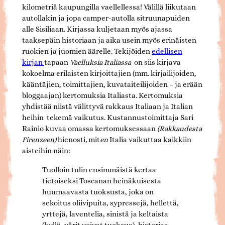
kilometriä kaupungilla vaellellessa! Välillä liikutaan
autollakin ja jopa camper-autolla sitruunapuiden
alle Sisiliaan. Kirjassa kuljetaan myös ajassa
taaksepäin historiaan ja aika usein myös erinäisten
ruokien ja juomien äärelle. Tekijöiden
edellisen
kirjan
tapaan
Vaelluksia Italiassa
on siis kirjava
kokoelma erilaisten kirjoittajien (mm. kirjailijoiden,
kääntäjien, toimittajien, kuvataiteilijoiden – ja erään
bloggaajan) kertomuksia Italiasta. Kertomuksia
yhdistää niistä välittyvä rakkaus Italiaan ja Italian
heihin tekemä vaikutus. Kustannustoimittaja Sari
Rainio kuvaa omassa kertomuksessaan
(Rakkaudesta
Firenzeen)
hienosti
,
mit
en
Italia vaikuttaa kaikkiin
aisteihin näin:
Tuolloin tulin ensimmäistä kertaa
tietoiseksi Toscanan heinäkuisesta
huumaavasta tuoksusta, joka on
sekoitus oliivipuita, sypressejä, hellettä,
yrttejä, laventelia, sinistä ja keltaista