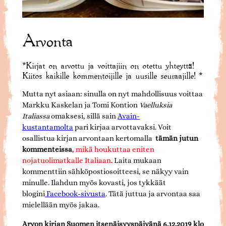
Arvonta
*Kirjat on arvottu ja voittajiin on otettu yhteyttä!
Kiitos kaikille kommentoijille ja uusille seuraajille! *
Mutta nyt asiaan: sinulla on nyt mahdollisuus voittaa
Markku Kaskelan ja Tomi Kontion
Vaelluksia
Italiassa
omaksesi, sillä sain
Avain-
kustantamolta
pari kirjaa arvottavaksi. Voit
osallistua kirjan arvontaan kertomalla
tämän jutun
kommenteissa
,
mikä houkuttaa eniten
nojatuolimatkalle Italiaan
. Laita mukaan
kommenttiin sähköpostiosoitteesi, se näkyy vain
minulle. Ilahdun myös kovasti, jos tykkäät
blogini
Facebook-sivusta
. Tätä juttua ja arvontaa saa
mielellään myös jakaa.
Arvon kirjan Suomen itsenäisyyspäivänä 6.12.2019 klo