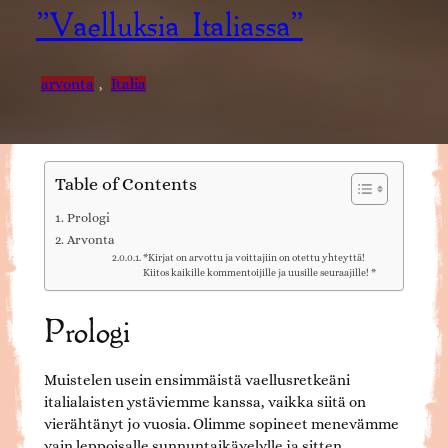
”Vaelluksia Italiassa”
arvonta
, 
Italia
Table of Contents
Prologi
Arvonta
*Kirjat on arvottu ja voittajiin on otettu yhteyttä!
Kiitos kaikille kommentoijille ja uusille seuraajille! *
Prologi
Muistelen usein ensimmäistä vaellusretkeäni
italialaisten ystäviemme kanssa, vaikka siitä on
vierähtänyt jo vuosia. Olimme sopineet menevämme
vain leppoisalle sunnuntaikävelylle ja sitten