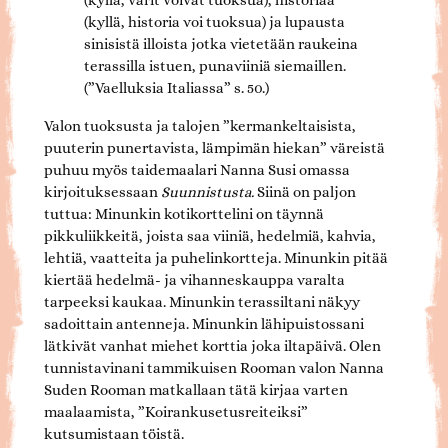
(kyllä, värit voivat tuoksua), historiaa
(kyllä, historia voi tuoksua) ja lupausta
sinisistä illoista jotka vietetään raukeina
terassilla istuen, punaviiniä siemaillen.
(”Vaelluksia Italiassa” s. 50.)
Valon tuoksusta ja talojen ”kermankeltaisista,
puuterin punertavista, lämpimän hiekan” väreistä
puhuu myös taidemaalari Nanna Susi omassa
kirjoituksessaan
Suunnistusta.
Siinä on paljon
tuttua: Minunkin kotikorttelini on täynnä
pikkuliikkeitä, joista saa viiniä, hedelmiä, kahvia,
lehtiä, vaatteita ja puhelinkortteja. Minunkin pitää
kiertää hedelmä- ja vihanneskauppa varalta
tarpeeksi kaukaa. Minunkin terassiltani näkyy
sadoittain antenneja. Minunkin lähipuistossani
lätkivät vanhat miehet korttia joka iltapäivä. Olen
tunnistavinani tammikuisen Rooman valon Nanna
Suden Rooman matkallaan tätä kirjaa varten
maalaamista, ”Koirankusetusreiteiksi”
kutsumistaan töistä.