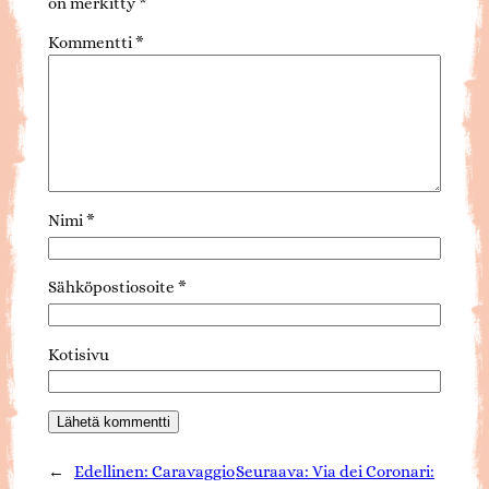
on merkitty
*
Kommentti
*
Nimi
*
Sähköpostiosoite
*
Kotisivu
←
Edellinen:
Caravaggio
Seuraava:
Via dei Coronari: